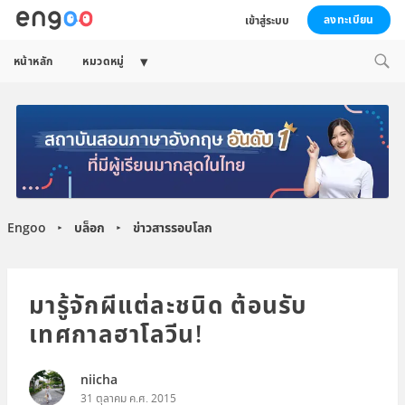
ลงทะเบียน
เข้าสู่ระบบ
Expand
หน้าหลัก
หมวดหมู่
child
menu
Engoo
บล็อก
ข่าวสารรอบโลก
►
►
มารู้จักผีแต่ละชนิด ต้อนรับ
เทศกาลฮาโลวีน!
niicha
31 ตุลาคม ค.ศ. 2015