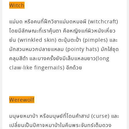
Witch
แม่มด หรือคนที่ฝึกวิชาแม่มดหมอผี (witchcraft)
โดยมีลักษณะที่เราคุ้นตา คือหญิงแก่ผิวหนังเหี่ยว
ย่น (wrinkled skin) ตะปุ่มตะป่ำ (pimples) และ
มักสวมหมวกปลายแหลม (pointy hats) มักใส่ชุด
คลุมสีดำ และบางครั้งยังมีเล็บแหลมยาว(long
claw-like fingernails) อีกด้วย
Werewolf
มนุษยหมาป่า หรือมนุษย์ที่โดนคำสาป (curse) และ
เปลี่ยนเป็นปีศาจหมาป่าในคืนพระจันทร์เต็มดวง