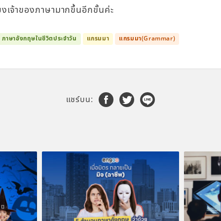
งเจ้าของภาษามากขึ้นอีกขั้นค่ะ
ภาษาอังกฤษในชีวิตประจำวัน
แกรมมา
แกรมมา(Grammar)
แชร์บน: