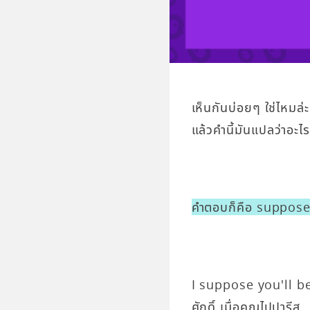
เห็นกันบ่อยๆ ใช่ไหมล่
แล้วคำนี้มันแปลว่าอะไร
คำตอบก็คือ suppose 
I suppose you'll b
ศักดิ์ เมื่อคุณไปปารีส