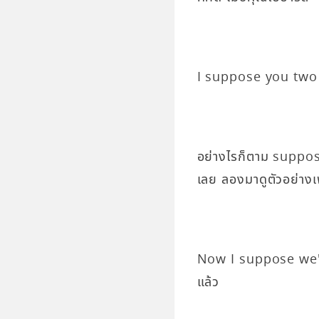
I suppose you two k
อย่างไรก็ตาม suppose 
เลย ลองมาดูตัวอย่างเพ
Now I suppose we'll
แล้ว