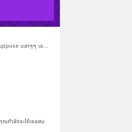
I suppose บลาๆๆ เอ...
ุณกำลังจะได้เจอสม