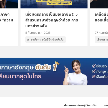
นภาษา
เมื่อมิตรกลายเป็นมิจ(ฉาชีพ): 5
เคล็ดล
ง “ความ
สำนวนภาษาอังกฤษว่าด้วย การ
ยอดเยี
แทงข้างหลัง
5 กันยายน ค.ศ. 2025
27 กุมภาพั
ภาษาอังกฤษในชีวิตประจำวัน
เรียนภา
ประสบการณ์จากผู้เรียนจริง
เอก