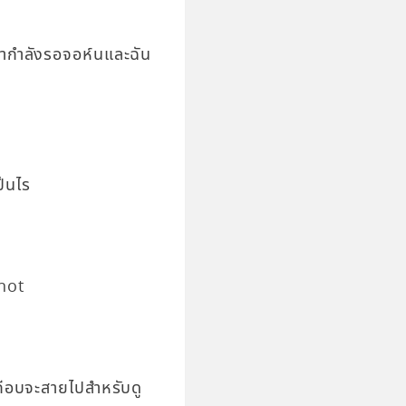
ากำลังรอจอห์นและฉัน
็นไร
 not
ือบจะสายไปสำหรับดู