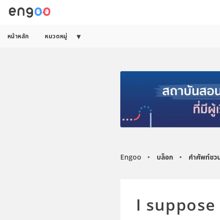
หน้าหลัก
หมวดหมู่
Engoo
บล็อก
คำศัพท์ชว
►
►
I suppose ท