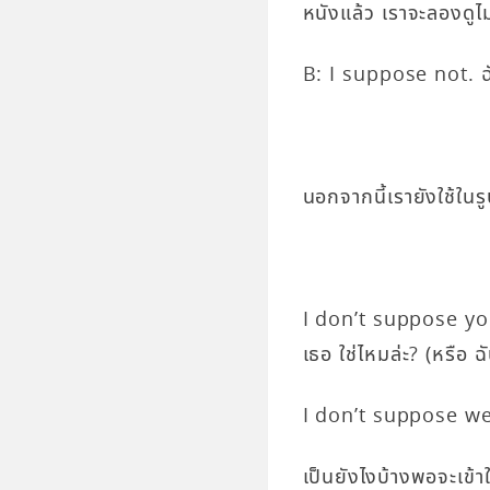
หนังแล้ว เราจะลองดูไม่
B: I suppose not. ฉัน
นอกจากนี้เรายังใช้ในร
I don’t suppose you
เธอ ใช่ไหมล่ะ? (หรือ ฉ
I don’t suppose we’l
เป็นยังไงบ้างพอจะเข้า